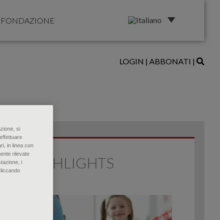
FONDAZIONE
LOGIN
|
ABBONATI
|
zione, si
effettuare
ri, in linea con
ente rilevate
HIGHLIGHTS
tazione, i
Cliccando