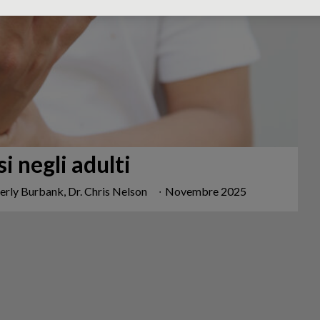
i negli adulti
berly Burbank, Dr. Chris Nelson
∙
Novembre 2025