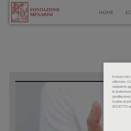
HOME
ED
Il nostro sit
utilizzano, C
statistiche ag
le preferenze
(profilazione)
Cookie di pu
ACCETTO accon