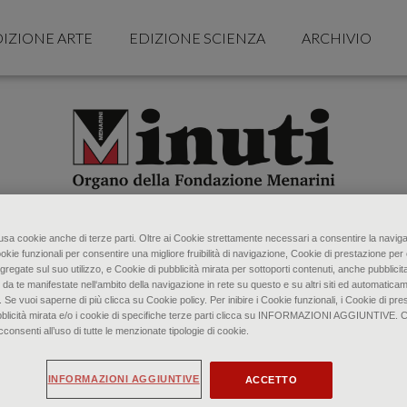
IZIONE ARTE
EDIZIONE SCIENZA
ARCHIVIO
o usa cookie anche di terze parti. Oltre ai Cookie strettamente necessari a consentire la naviga
ookie funzionali per consentire una migliore fruibilità di navigazione, Cookie di prestazione per 
gregate sul suo utilizzo, e Cookie di pubblicità mirata per sottoporti contenuti, anche pubblicita
 da te manifestate nell‘ambito della navigazione in rete su questo e su altri siti ed automaticam
. Se vuoi saperne di più clicca su Cookie policy. Per inibire i Cookie funzionali, i Cookie di pres
bblicità mirata e/o i cookie di specifiche terze parti clicca su INFORMAZIONI AGGIUNTIVE. 
senti all’uso di tutte le menzionate tipologie di cookie.
INFORMAZIONI AGGIUNTIVE
ACCETTO