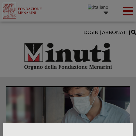
LOGIN
|
ABBONATI
|