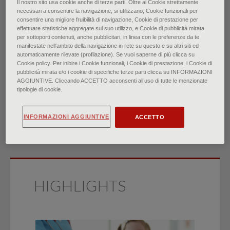
Il nostro sito usa cookie anche di terze parti. Oltre ai Cookie strettamente
necessari a consentire la navigazione, si utilizzano, Cookie funzionali per
Sindrome da Distress
consentire una migliore fruibilità di navigazione, Cookie di prestazione per
effettuare statistiche aggregate sul suo utilizzo, e Cookie di pubblicità mirata
per sottoporti contenuti, anche pubblicitari, in linea con le preferenze da te
Respiratorio Acuto:
manifestate nell‘ambito della navigazione in rete su questo e su altri siti ed
automaticamente rilevate (profilazione). Se vuoi saperne di più clicca su
Cookie policy. Per inibire i Cookie funzionali, i Cookie di prestazione, i Cookie di
diagnosi e gestione
pubblicità mirata e/o i cookie di specifiche terze parti clicca su INFORMAZIONI
AGGIUNTIVE. Cliccando ACCETTO acconsenti all’uso di tutte le menzionate
tipologie di cookie.
di
Aaron Saguil, Matthew V. Fargo
∙
Febbraio 2021
INFORMAZIONI AGGIUNTIVE
ACCETTO
HIGHLIGHTS