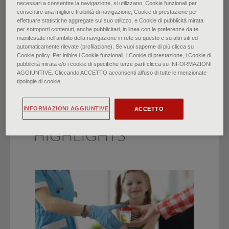
necessari a consentire la navigazione, si utilizzano, Cookie funzionali per
consentire una migliore fruibilità di navigazione, Cookie di prestazione per
Emergenze mediche in volo
effettuare statistiche aggregate sul suo utilizzo, e Cookie di pubblicità mirata
per sottoporti contenuti, anche pubblicitari, in linea con le preferenze da te
manifestate nell‘ambito della navigazione in rete su questo e su altri siti ed
di
Dr. Jocelyn S. Hu, Dr. Jordan K. Smith
∙
Giugno 2022
automaticamente rilevate (profilazione). Se vuoi saperne di più clicca su
Cookie policy. Per inibire i Cookie funzionali, i Cookie di prestazione, i Cookie di
pubblicità mirata e/o i cookie di specifiche terze parti clicca su INFORMAZIONI
AGGIUNTIVE. Cliccando ACCETTO acconsenti all’uso di tutte le menzionate
tipologie di cookie.
INFORMAZIONI AGGIUNTIVE
ACCETTO
HIGHLIGHTS