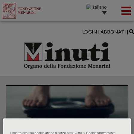
LOGIN
|
ABBONATI
|
Il nostro sito usa cookie anche di terze parti. Oltre ai Cookie strettamente