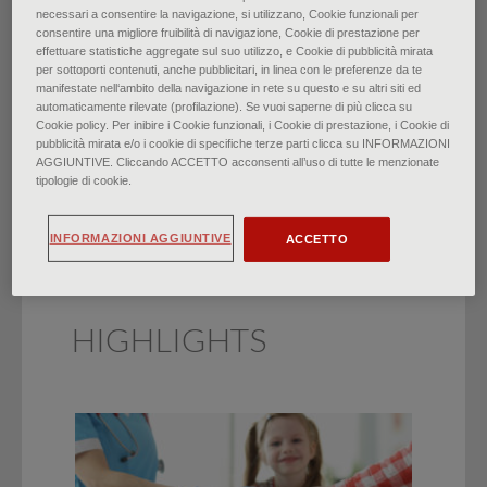
necessari a consentire la navigazione, si utilizzano, Cookie funzionali per
consentire una migliore fruibilità di navigazione, Cookie di prestazione per
Il calo ponderale
effettuare statistiche aggregate sul suo utilizzo, e Cookie di pubblicità mirata
per sottoporti contenuti, anche pubblicitari, in linea con le preferenze da te
manifestate nell‘ambito della navigazione in rete su questo e su altri siti ed
involontario negli anziani
automaticamente rilevate (profilazione). Se vuoi saperne di più clicca su
Cookie policy. Per inibire i Cookie funzionali, i Cookie di prestazione, i Cookie di
pubblicità mirata e/o i cookie di specifiche terze parti clicca su INFORMAZIONI
di
Heidi L. Gaddey, Kathryn K. Holder
∙
Aprile 2022
AGGIUNTIVE. Cliccando ACCETTO acconsenti all’uso di tutte le menzionate
tipologie di cookie.
INFORMAZIONI AGGIUNTIVE
ACCETTO
HIGHLIGHTS