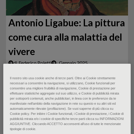
Antonio Ligabue: La pittura
come cura alla malattia del
vivere
di
Federico Poletti
∙
Gennaio 2025
Il nostro sito usa cookie anche di terze parti. Oltre ai Cookie strettamente
necessari a consentire la navigazione, si utilizzano, Cookie funzionali per
consentire una migliore fruibilità di navigazione, Cookie di prestazione per
effettuare statistiche aggregate sul suo utilizzo, e Cookie di pubblicità mirata
per sottoporti contenuti, anche pubblicitari, in linea con le preferenze da te
manifestate nell‘ambito della navigazione in rete su questo e su altri siti ed
automaticamente rilevate (profilazione). Se vuoi saperne di più clicca su
Cookie policy. Per inibire i Cookie funzionali, i Cookie di prestazione, i Cookie di
pubblicità mirata e/o i cookie di specifiche terze parti clicca su INFORMAZIONI
AGGIUNTIVE. Cliccando ACCETTO acconsenti all’uso di tutte le menzionate
tipologie di cookie.