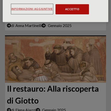
Cleopatra: La donna, la
INFORMAZIONI AGGIUNTIVE
ACCETTO
regina, il mito
di
Anna Martinelli
∙
Gennaio 2025
Il restauro: Alla riscoperta
di Giotto
di
Elena Aiazzi
∙
Gennaio 2025