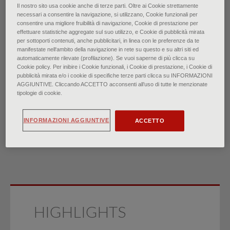
Il nostro sito usa cookie anche di terze parti. Oltre ai Cookie strettamente
necessari a consentire la navigazione, si utilizzano, Cookie funzionali per
consentire una migliore fruibilità di navigazione, Cookie di prestazione per
effettuare statistiche aggregate sul suo utilizzo, e Cookie di pubblicità mirata
Capogiro: valutazione e
per sottoporti contenuti, anche pubblicitari, in linea con le preferenze da te
manifestate nell‘ambito della navigazione in rete su questo e su altri siti ed
gestione
automaticamente rilevate (profilazione). Se vuoi saperne di più clicca su
Cookie policy. Per inibire i Cookie funzionali, i Cookie di prestazione, i Cookie di
pubblicità mirata e/o i cookie di specifiche terze parti clicca su INFORMAZIONI
di
AGGIUNTIVE. Cliccando ACCETTO acconsenti all’uso di tutte le menzionate
tipologie di cookie.
Dr. Tyler S. Rogers, Dr.ssa Mary Alice Noel, Dr. Benjamin
Garcia
∙
Novembre 2023
INFORMAZIONI AGGIUNTIVE
ACCETTO
HIGHLIGHTS