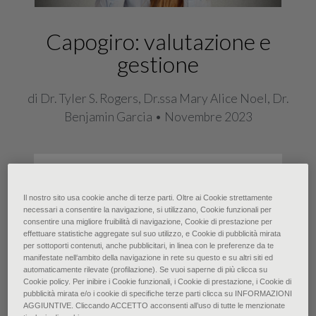
Capogiro: valutazione e
gestione
di Dr. Tyler S. Rogers, Dr.ssa Mary Alice Noel, Dr.
Benjamin Garcia • Novembre 2023
Il capogiro (dizziness) rappresenta
una condizione comune ma spesso di
Il nostro sito usa cookie anche di terze parti. Oltre ai Cookie strettamente
necessari a consentire la navigazione, si utilizzano, Cookie funzionali per
difficile diagnosi. Per poter giungere
consentire una migliore fruibilità di navigazione, Cookie di prestazione per
ad una diagnosi differenziale i medici
effettuare statistiche aggregate sul suo utilizzo, e Cookie di pubblicità mirata
per sottoporti contenuti, anche pubblicitari, in linea con le preferenze da te
devono focalizzarsi sulla tempistica
manifestate nell‘ambito della navigazione in rete su questo e su altri siti ed
automaticamente rilevate (profilazione). Se vuoi saperne di più clicca su
dell’insorgenza del capogiro e sulle
Cookie policy. Per inibire i Cookie funzionali, i Cookie di prestazione, i Cookie di
pubblicità mirata e/o i cookie di specifiche terze parti clicca su INFORMAZIONI
principali cause scatenanti, in quanto
AGGIUNTIVE. Cliccando ACCETTO acconsenti all’uso di tutte le menzionate