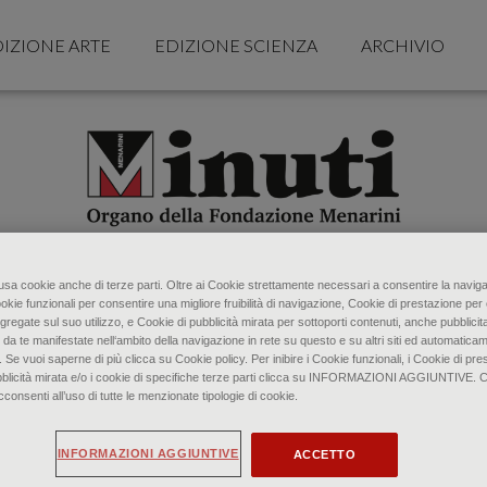
IZIONE ARTE
EDIZIONE SCIENZA
ARCHIVIO
o usa cookie anche di terze parti. Oltre ai Cookie strettamente necessari a consentire la naviga
ookie funzionali per consentire una migliore fruibilità di navigazione, Cookie di prestazione per 
gregate sul suo utilizzo, e Cookie di pubblicità mirata per sottoporti contenuti, anche pubblicita
 da te manifestate nell‘ambito della navigazione in rete su questo e su altri siti ed automaticam
. Se vuoi saperne di più clicca su Cookie policy. Per inibire i Cookie funzionali, i Cookie di pres
bblicità mirata e/o i cookie di specifiche terze parti clicca su INFORMAZIONI AGGIUNTIVE. 
senti all’uso di tutte le menzionate tipologie di cookie.
INFORMAZIONI AGGIUNTIVE
ACCETTO