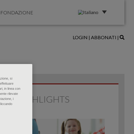
FONDAZIONE
LOGIN
|
ABBONATI
|
zione, si
effettuare
ri, in linea con
ente rilevate
HIGHLIGHTS
tazione, i
Cliccando