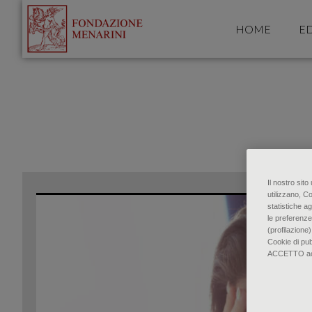
HOME
ED
Il nostro sit
utilizzano, C
statistiche ag
le preferenze
(profilazione)
Cookie di pu
ACCETTO accon