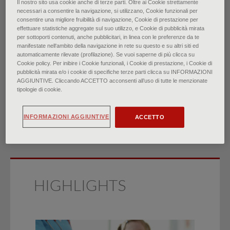
Il nostro sito usa cookie anche di terze parti. Oltre ai Cookie strettamente
necessari a consentire la navigazione, si utilizzano, Cookie funzionali per
Il paziente con
consentire una migliore fruibilità di navigazione, Cookie di prestazione per
effettuare statistiche aggregate sul suo utilizzo, e Cookie di pubblicità mirata
per sottoporti contenuti, anche pubblicitari, in linea con le preferenze da te
comportamento suicidario:
manifestate nell‘ambito della navigazione in rete su questo e su altri siti ed
automaticamente rilevate (profilazione). Se vuoi saperne di più clicca su
Cookie policy. Per inibire i Cookie funzionali, i Cookie di prestazione, i Cookie di
valutazione e gestione
pubblicità mirata e/o i cookie di specifiche terze parti clicca su INFORMAZIONI
AGGIUNTIVE. Cliccando ACCETTO acconsenti all’uso di tutte le menzionate
tipologie di cookie.
di
David R. Norris, Molly S. Clark
∙
Aprile 2022
INFORMAZIONI AGGIUNTIVE
ACCETTO
HIGHLIGHTS