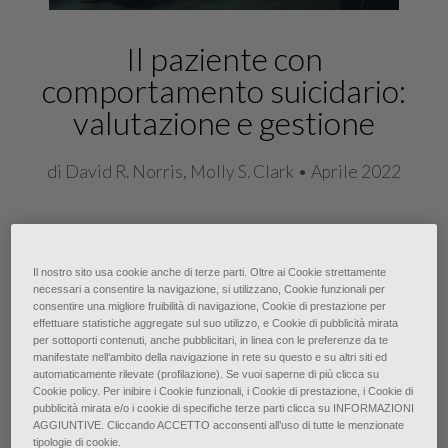
Il paziente con
comportamento suicidario:
valutazione e gestione
di David R. Norris, Molly S. Clark • Aprile 2022
L’aumento dei tassi di suicidio negli
Il nostro sito usa cookie anche di terze parti. Oltre ai Cookie strettamente
Stati Uniti dal 20% al 30% tra il 2005
necessari a consentire la navigazione, si utilizzano, Cookie funzionali per
e il 2015 ha provocato una crescente
consentire una migliore fruibilità di navigazione, Cookie di prestazione per
effettuare statistiche aggregate sul suo utilizzo, e Cookie di pubblicità mirata
preoccupazione tra i medici di
per sottoporti contenuti, anche pubblicitari, in linea con le preferenze da te
manifestate nell‘ambito della navigazione in rete su questo e su altri siti ed
medicina generale, i quali sempre più
automaticamente rilevate (profilazione). Se vuoi saperne di più clicca su
Cookie policy. Per inibire i Cookie funzionali, i Cookie di prestazione, i Cookie di
frequentemente richiedono
pubblicità mirata e/o i cookie di specifiche terze parti clicca su INFORMAZIONI
strumenti e risorse basate sulle
AGGIUNTIVE. Cliccando ACCETTO acconsenti all’uso di tutte le menzionate
tipologie di cookie.