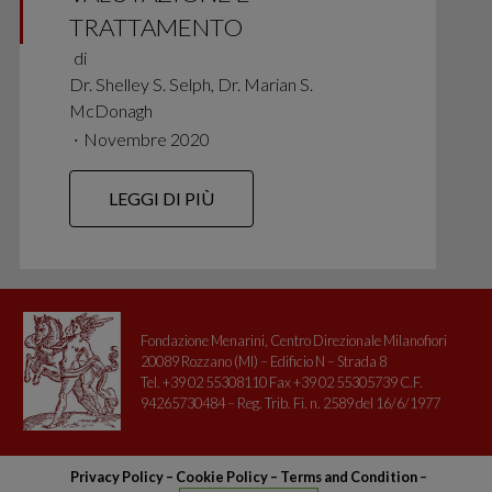
TRATTAMENTO
di
Dr. Shelley S. Selph, Dr. Marian S.
McDonagh
∙
Novembre 2020
LEGGI DI PIÙ
Fondazione Menarini, Centro Direzionale Milanofiori
20089 Rozzano (MI) – Edificio N – Strada 8
Tel. +39 02 55308110 Fax +39 02 55305739 C.F.
94265730484 – Reg. Trib. Fi. n. 2589 del 16/6/1977
Privacy Policy
–
Cookie Policy –
Terms and Condition
–