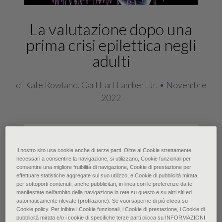
La valutazione dopo una
prima crisi epilettica negli
adulti
di Kate Rowland, Carl Earl Lambert Jr. • Novembre
2022
Con il termine crisi epilettica si
intende l’insieme di segni e sintomi
Il nostro sito usa cookie anche di terze parti. Oltre ai Cookie strettamente
necessari a consentire la navigazione, si utilizzano, Cookie funzionali per
transitori dovuti ad una attività
consentire una migliore fruibilità di navigazione, Cookie di prestazione per
effettuare statistiche aggregate sul suo utilizzo, e Cookie di pubblicità mirata
neuronale cerebrale anomala,
per sottoporti contenuti, anche pubblicitari, in linea con le preferenze da te
manifestate nell‘ambito della navigazione in rete su questo e su altri siti ed
eccessiva o sincrona. Fino a circa il
automaticamente rilevate (profilazione). Se vuoi saperne di più clicca su
10% degli adulti presenta almeno
Cookie policy. Per inibire i Cookie funzionali, i Cookie di prestazione, i Cookie di
pubblicità mirata e/o i cookie di specifiche terze parti clicca su INFORMAZIONI