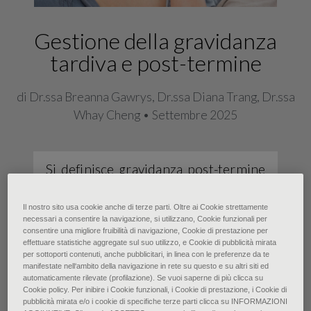
Gestione della gravidanza
tardiva e post-termine
di Dr.ssa Breanna Gawrys, Dr.ssa Diana Trang, Dr.ssa
Whay Cheng • Settembre 2025
Si definisce gravidanza post-termine
una gestazione che raggiunge o
Il nostro sito usa cookie anche di terze parti. Oltre ai Cookie strettamente
supera le 42 settimane, mentre per
necessari a consentire la navigazione, si utilizzano, Cookie funzionali per
gravidanza tardiva si intendono le
consentire una migliore fruibilità di navigazione, Cookie di prestazione per
effettuare statistiche aggregate sul suo utilizzo, e Cookie di pubblicità mirata
gestazioni fra 41 + 0 e 41 + 6
per sottoporti contenuti, anche pubblicitari, in linea con le preferenze da te
manifestate nell‘ambito della navigazione in rete su questo e su altri siti ed
settimane. Una datazione accurata,
automaticamente rilevate (profilazione). Se vuoi saperne di più clicca su
Cookie policy. Per inibire i Cookie funzionali, i Cookie di prestazione, i Cookie di
da eseguirsi nel primo trimestre, è
pubblicità mirata e/o i cookie di specifiche terze parti clicca su INFORMAZIONI