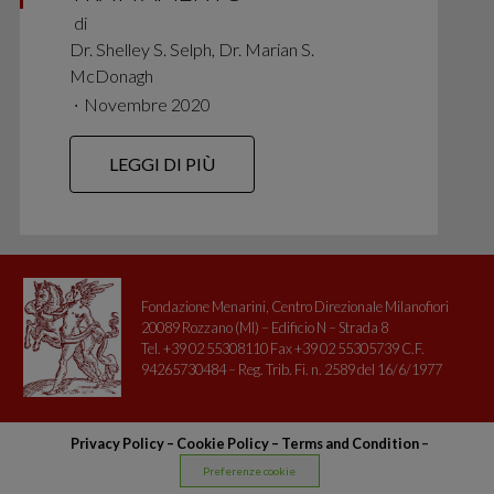
di
Dr. Shelley S. Selph, Dr. Marian S.
McDonagh
∙
Novembre 2020
LEGGI DI PIÙ
Fondazione Menarini, Centro Direzionale Milanofiori
20089 Rozzano (MI) – Edificio N – Strada 8
Tel. +39 02 55308110 Fax +39 02 55305739 C.F.
94265730484 – Reg. Trib. Fi. n. 2589 del 16/6/1977
Privacy Policy
–
Cookie Policy –
Terms and Condition
–
Preferenze cookie