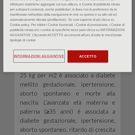
associate alla gravidanza. Se iniziata
effettuare statistiche aggregate sul suo utilizzo, e Cookie di pubblicità mirata
per sottoporti contenuti, anche pubblicitari, in linea con le preferenze da te
entro la decima settimana,
manifestate nell‘ambito della navigazione in rete su questo e su altri siti ed
l’assistenza prenatale migliora gli
automaticamente rilevate (profilazione). Se vuoi saperne di più clicca su
Cookie policy. Per inibire i Cookie funzionali, i Cookie di prestazione, i Cookie di
esiti. L’identificazione e il
pubblicità mirata e/o i cookie di specifiche terze parti clicca su INFORMAZIONI
AGGIUNTIVE. Cliccando ACCETTO acconsenti all’uso di tutte le menzionate
trattamento della malattia
tipologie di cookie.
parodontale riducono il rischio di
parto pretermine. Un indice di massa
INFORMAZIONI AGGIUNTIVE
ACCETTO
corporea pregravidica superiore a
25 kg per m2 è associato a diabete
mellito gestazionale, ipertensione,
aborto spontaneo e morte alla
nascita. L’avanzata età materna e
paterna (≥35 anni) è associata a
diabete gestazionale, ipertensione,
aborto spontaneo, ritardo di crescita