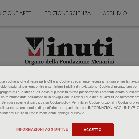
IZIONE ARTE
EDIZIONE SCIENZA
ARCHIVIO
o usa cookie anche di terze parti. Oltre ai Cookie strettamente necessari a consentire la naviga
ookie funzionali per consentire una migliore fruibilità di navigazione, Cookie di prestazione per 
gregate sul suo utilizzo, e Cookie di pubblicità mirata per sottoporti contenuti, anche pubblicita
 da te manifestate nell‘ambito della navigazione in rete su questo e su altri siti ed automaticam
. Se vuoi saperne di più clicca su Cookie policy. Per inibire i Cookie funzionali, i Cookie di pres
bblicità mirata e/o i cookie di specifiche terze parti clicca su INFORMAZIONI AGGIUNTIVE. 
senti all’uso di tutte le menzionate tipologie di cookie.
INFORMAZIONI AGGIUNTIVE
ACCETTO