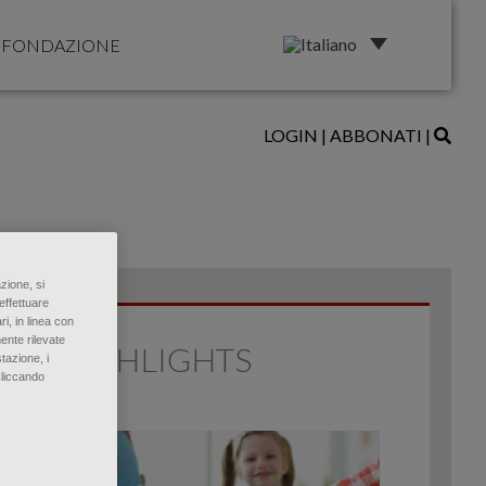
FONDAZIONE
LOGIN
|
ABBONATI
|
zione, si
effettuare
ri, in linea con
ente rilevate
HIGHLIGHTS
tazione, i
Cliccando