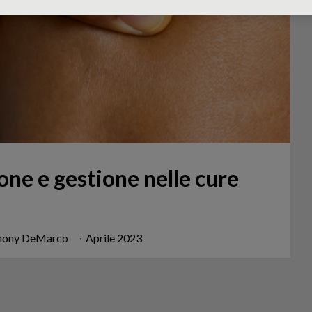
one e gestione nelle cure
Anthony DeMarco
∙
Aprile 2023