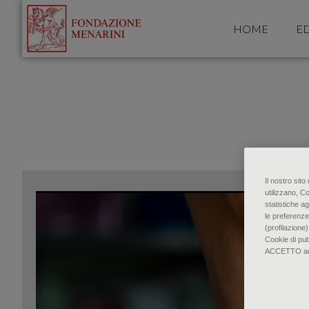
HOME
ED
Il nostro sit
utilizzano, C
statistiche ag
le preferenze
(profilazione)
Cookie di pu
ACCETTO accon