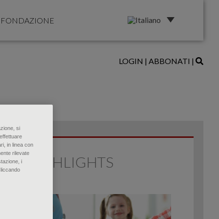
FONDAZIONE
LOGIN
|
ABBONATI
|
zione, si
effettuare
ri, in linea con
ente rilevate
HIGHLIGHTS
tazione, i
Cliccando