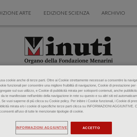
IZIONE ARTE
EDIZIONE SCIENZA
ARCHIVIO
o usa cookie anche di terze parti. Oltre ai Cookie strettamente necessari a consentire la naviga
ookie funzionali per consentire una migliore fruibilità di navigazione, Cookie di prestazione per 
gregate sul suo utilizzo, e Cookie di pubblicità mirata per sottoporti contenuti, anche pubblicita
 da te manifestate nell‘ambito della navigazione in rete su questo e su altri siti ed automaticam
. Se vuoi saperne di più clicca su Cookie policy. Per inibire i Cookie funzionali, i Cookie di pres
bblicità mirata e/o i cookie di specifiche terze parti clicca su INFORMAZIONI AGGIUNTIVE. 
senti all’uso di tutte le menzionate tipologie di cookie.
INFORMAZIONI AGGIUNTIVE
ACCETTO