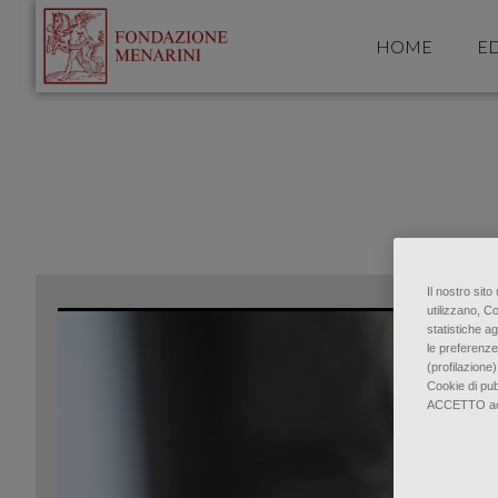
HOME
ED
Il nostro sit
utilizzano, C
statistiche ag
le preferenze
(profilazione)
Cookie di pu
ACCETTO accon