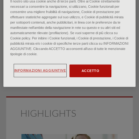
Il nostro sito usa cookie anche di terze parti. Oltre ai Cookie strettamente
necessari a consentire la navigazione, si utilizzano, Cookie funzionali per
consentire una migliore fruibilità di navigazione, Cookie di prestazione per
effettuare statistiche aggregate sul suo utilizzo, e Cookie di pubblicità mirata
Diarrea acuta negli adulti
per sottoporti contenuti, anche pubblicitari, in linea con le preferenze da te
manifestate nell‘ambito della navigazione in rete su questo e su altri siti ed
automaticamente rilevate (profilazione). Se vuoi saperne di più clicca su
di
Cookie policy. Per inibire i Cookie funzionali, i Cookie di prestazione, i Cookie di
Dr.ssa Erica S. Meisenheimer, Dr.ssa Carly Epstein, Dr.
pubblicità mirata e/o i cookie di specifiche terze parti clicca su INFORMAZIONI
AGGIUNTIVE. Cliccando ACCETTO acconsenti all’uso di tutte le menzionate
Derrick Thiel
tipologie di cookie.
∙
Aprile 2023
INFORMAZIONI AGGIUNTIVE
ACCETTO
HIGHLIGHTS