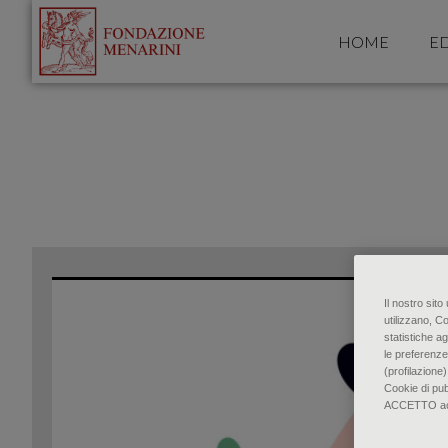
HOME
ED
Il nostro sit
utilizzano, C
statistiche ag
le preferenze
(profilazione)
Cookie di pu
ACCETTO accon