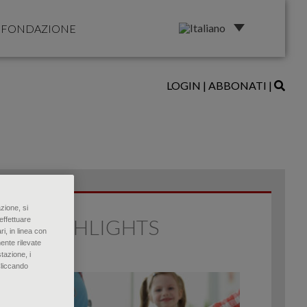
FONDAZIONE
LOGIN
|
ABBONATI
|
zione, si
HIGHLIGHTS
effettuare
ri, in linea con
ente rilevate
tazione, i
Cliccando