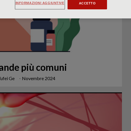
INFORMAZIONI AGGIUNTIVE
ACCETTO
mande più comuni
Yufei Ge
∙
Novembre 2024