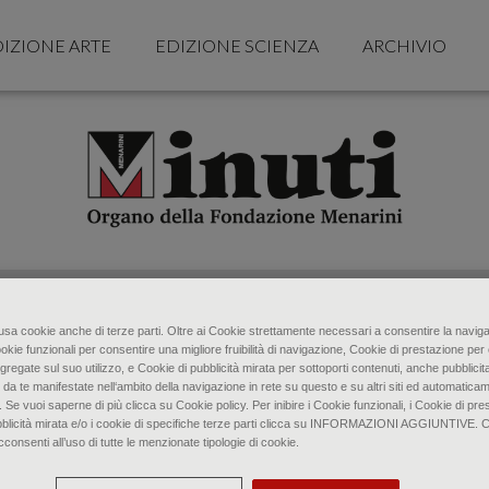
IZIONE ARTE
EDIZIONE SCIENZA
ARCHIVIO
o usa cookie anche di terze parti. Oltre ai Cookie strettamente necessari a consentire la naviga
ookie funzionali per consentire una migliore fruibilità di navigazione, Cookie di prestazione per 
gregate sul suo utilizzo, e Cookie di pubblicità mirata per sottoporti contenuti, anche pubblicita
 da te manifestate nell‘ambito della navigazione in rete su questo e su altri siti ed automaticam
. Se vuoi saperne di più clicca su Cookie policy. Per inibire i Cookie funzionali, i Cookie di pres
bblicità mirata e/o i cookie di specifiche terze parti clicca su INFORMAZIONI AGGIUNTIVE. 
senti all’uso di tutte le menzionate tipologie di cookie.