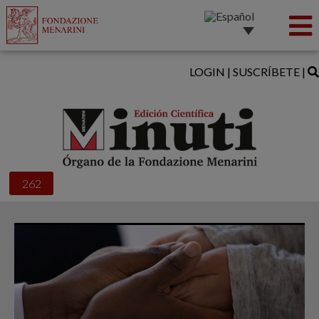
LOGIN
|
SUSCRÍBETE
|
262