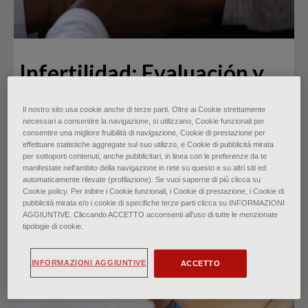
Infertilidad: Evaluación y
tratamiento
Il nostro sito usa cookie anche di terze parti. Oltre ai Cookie strettamente
necessari a consentire la navigazione, si utilizzano, Cookie funzionali per
di
consentire una migliore fruibilità di navigazione, Cookie di prestazione per
effettuare statistiche aggregate sul suo utilizzo, e Cookie di pubblicità mirata
Dr.ssa Kiwita Phillips, Dr.ssa Raimot A. Olanrewaju, Dr.ssa
per sottoporti contenuti, anche pubblicitari, in linea con le preferenze da te
Folashade Omole
manifestate nell‘ambito della navigazione in rete su questo e su altri siti ed
automaticamente rilevate (profilazione). Se vuoi saperne di più clicca su
∙
abril 2024
Cookie policy. Per inibire i Cookie funzionali, i Cookie di prestazione, i Cookie di
pubblicità mirata e/o i cookie di specifiche terze parti clicca su INFORMAZIONI
AGGIUNTIVE. Cliccando ACCETTO acconsenti all’uso di tutte le menzionate
tipologie di cookie.
INFORMAZIONI AGGIUNTIVE
ACCETTO