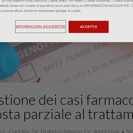
. Se vuoi saperne di più clicca su Cookie policy. Per inibire i Cookie funzionali, i Cookie di pres
bblicità mirata e/o i cookie di specifiche terze parti clicca su INFORMAZIONI AGGIUNTIVE. 
senti all’uso di tutte le menzionate tipologie di cookie.
INFORMAZIONI AGGIUNTIVE
ACCETTO
tione dei casi farmaco
osta parziale al tratta
di L. Gaddey, Dr. Brandyn Mason, Dr. Amol Naik • 