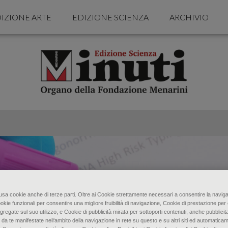
IZIONE ARTE
EDIZIONE SCIENZA
ARCHIVIO
o usa cookie anche di terze parti. Oltre ai Cookie strettamente necessari a consentire la naviga
ookie funzionali per consentire una migliore fruibilità di navigazione, Cookie di prestazione per 
gregate sul suo utilizzo, e Cookie di pubblicità mirata per sottoporti contenuti, anche pubblicita
 da te manifestate nell‘ambito della navigazione in rete su questo e su altri siti ed automaticam