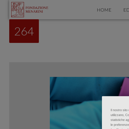
HOME
ED
264
Il nostro sit
utilizzano, C
statistiche ag
le preferenze