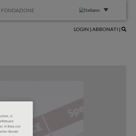
FONDAZIONE
LOGIN
|
ABBONATI
|
zione, si
effettuare
ri, in linea con
ente rilevate