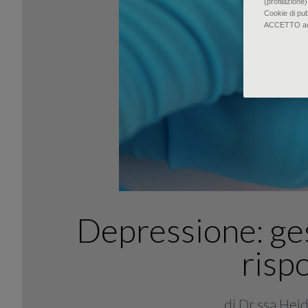
(profilazione)
Cookie di pu
ACCETTO accon
Depressione: ges
risp
di Dr.ssa Hei