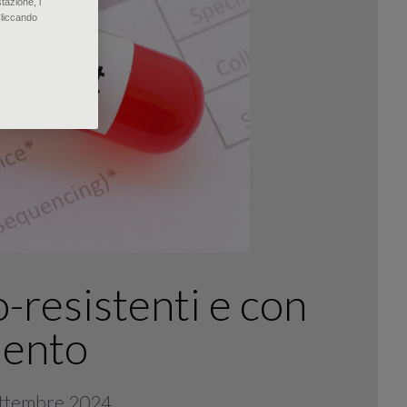
tazione, i
Cliccando
-resistenti e con
mento
Settembre 2024