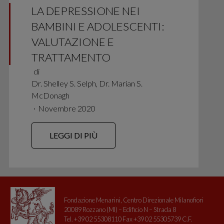
LA DEPRESSIONE NEI
BAMBINI E ADOLESCENTI:
VALUTAZIONE E
TRATTAMENTO
di
Dr. Shelley S. Selph, Dr. Marian S.
McDonagh
∙
Novembre 2020
LEGGI DI PIÙ
Fondazione Menarini, Centro Direzionale Milanofiori
20089 Rozzano (MI) – Edificio N – Strada 8
Tel. +39 02 55308110 Fax +39 02 55305739 C.F.