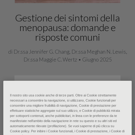
Gestione dei sintomi della
menopausa: domande e
risposte comuni
di Dr.ssa Jennifer G. Chang, Dr.ssa Meghan N. Lewis,
Dr.ssa Maggie C. Wertz • Giugno 2025
I sintomi della menopausa sono
molto diffusi e hanno un impatto
Il nostro sito usa cookie anche di terze parti. Oltre ai Cookie strettamente
significativo sulla qualità della vita. I
necessari a consentire la navigazione, si utilizzano, Cookie funzionali per
consentire una migliore fruibilità di navigazione, Cookie di prestazione per
sintomi menopausali più comuni
effettuare statistiche aggregate sul suo utilizzo, e Cookie di pubblicità mirata
per sottoporti contenuti, anche pubblicitari, in linea con le preferenze da te
sono quelli vasomotori (vampate di
manifestate nell‘ambito della navigazione in rete su questo e su altri siti ed
automaticamente rilevate (profilazione). Se vuoi saperne di più clicca su
calore e sudorazione notturna) e
Cookie policy. Per inibire i Cookie funzionali, i Cookie di prestazione, i Cookie di