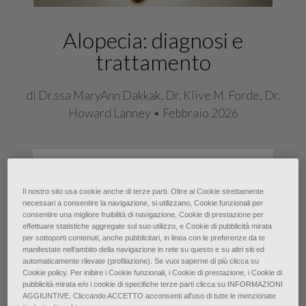
Alopecia: diagnosi e
trattamento
di Dr.ssa MaryAnn Dakkak, Dr. Klive M. Forde, Dr.
Howard Lanney • Febbraio 2026
Più di 80 milioni di persone negli
Stati Uniti sono affette da alopecia.
Il nostro sito usa cookie anche di terze parti. Oltre ai Cookie strettamente
necessari a consentire la navigazione, si utilizzano, Cookie funzionali per
Le alopecie si dividono in non
consentire una migliore fruibilità di navigazione, Cookie di prestazione per
cicatriziali e cicatriziali. Quelle non
effettuare statistiche aggregate sul suo utilizzo, e Cookie di pubblicità mirata
per sottoporti contenuti, anche pubblicitari, in linea con le preferenze da te
cicatriziali si classificano in diffuse, a
manifestate nell‘ambito della navigazione in rete su questo e su altri siti ed
automaticamente rilevate (profilazione). Se vuoi saperne di più clicca su
pattern e focali. Le forme diffuse
Cookie policy. Per inibire i Cookie funzionali, i Cookie di prestazione, i Cookie di
pubblicità mirata e/o i cookie di specifiche terze parti clicca su INFORMAZIONI
includono effluvio telogen ed
AGGIUNTIVE. Cliccando ACCETTO acconsenti all’uso di tutte le menzionate