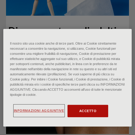
Diarrea acuta negli adulti
di
Il nostro sito usa cookie anche di terze parti. Oltre ai Cookie strettamente
Dr.ssa Erica S. Meisenheimer, Dr.ssa Carly Epstein, Dr.
necessari a consentire la navigazione, si utilizzano, Cookie funzionali per
consentire una migliore fruibilità di navigazione, Cookie di prestazione per
Derrick Thiel
effettuare statistiche aggregate sul suo utilizzo, e Cookie di pubblicità mirata
∙
Aprile 2023
per sottoporti contenuti, anche pubblicitari, in linea con le preferenze da te
manifestate nell‘ambito della navigazione in rete su questo e su altri siti ed
automaticamente rilevate (profilazione). Se vuoi saperne di più clicca su
Cookie policy. Per inibire i Cookie funzionali, i Cookie di prestazione, i Cookie di
pubblicità mirata e/o i cookie di specifiche terze parti clicca su INFORMAZIONI
AGGIUNTIVE. Cliccando ACCETTO acconsenti all’uso di tutte le menzionate
tipologie di cookie.
INFORMAZIONI AGGIUNTIVE
ACCETTO