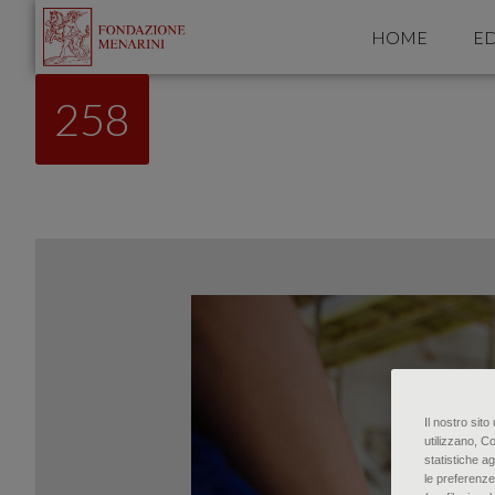
HOME
ED
258
Il nostro sit
utilizzano, C
statistiche ag
le preferenze