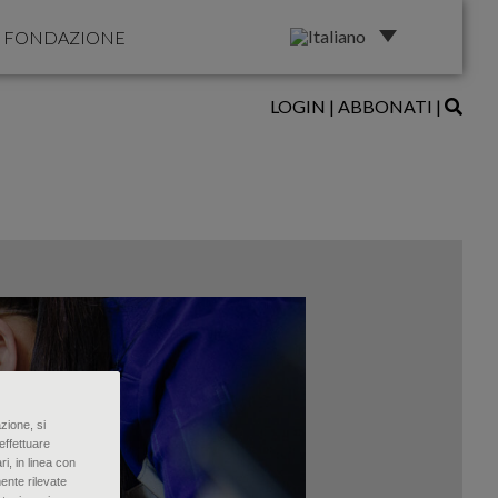
FONDAZIONE
LOGIN
|
ABBONATI
|
zione, si
effettuare
ri, in linea con
ente rilevate