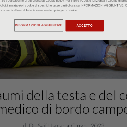
. Se vuoi saperne di più clicca su Cookie policy. Per inibire i Cookie funzionali, i Cookie di pres
bblicità mirata e/o i cookie di specifiche terze parti clicca su INFORMAZIONI AGGIUNTIVE. 
senti all’uso di tutte le menzionate tipologie di cookie.
INFORMAZIONI AGGIUNTIVE
ACCETTO
umi della testa e del c
medico di bordo camp
di Dr. Saif Usman • Giugno 2023