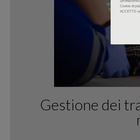
(profilazione)
Cookie di pu
ACCETTO accon
Gestione dei tra