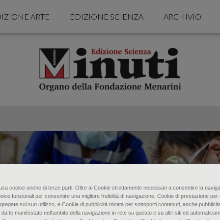
IZIONE ARTE
EDIZIONE SCIENZA
ARCHIVIO
o usa cookie anche di terze parti. Oltre ai Cookie strettamente necessari a consentire la naviga
ookie funzionali per consentire una migliore fruibilità di navigazione, Cookie di prestazione per 
gregate sul suo utilizzo, e Cookie di pubblicità mirata per sottoporti contenuti, anche pubblicita
 da te manifestate nell‘ambito della navigazione in rete su questo e su altri siti ed automaticam