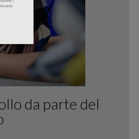
tazione, i
Cliccando
ollo da parte del
o