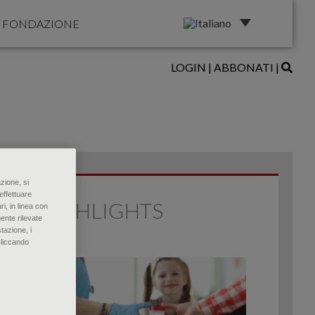
FONDAZIONE
LOGIN
|
ABBONATI
|
zione, si
effettuare
HIGHLIGHTS
ri, in linea con
ente rilevate
tazione, i
Cliccando