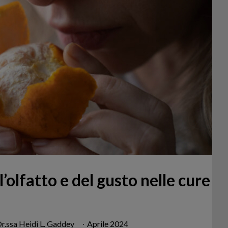
l’olfatto e del gusto nelle cure
Dr.ssa Heidi L. Gaddey
∙
Aprile 2024