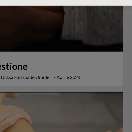
estione
u, Dr.ssa Folashade Omole
∙
Aprile 2024