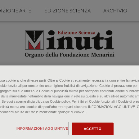
IZIONE ARTE
EDIZIONE SCIENZA
ARCHIVIO
o usa cookie anche di terze parti. Oltre ai Cookie strettamente necessari a consentire la naviga
ookie funzionali per consentire una migliore fruibilità di navigazione, Cookie di prestazione per 
gregate sul suo utilizzo, e Cookie di pubblicità mirata per sottoporti contenuti, anche pubblicita
 da te manifestate nell‘ambito della navigazione in rete su questo e su altri siti ed automaticam
. Se vuoi saperne di più clicca su Cookie policy. Per inibire i Cookie funzionali, i Cookie di pres
bblicità mirata e/o i cookie di specifiche terze parti clicca su INFORMAZIONI AGGIUNTIVE. 
senti all’uso di tutte le menzionate tipologie di cookie.
INFORMAZIONI AGGIUNTIVE
ACCETTO