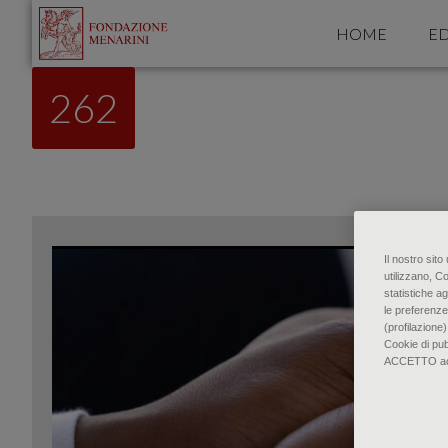
HOME
ED
262
Il nostro sit
utilizzano, C
statistiche ag
le preferenze
(profilazione)
Cookie di pu
ACCETTO accon